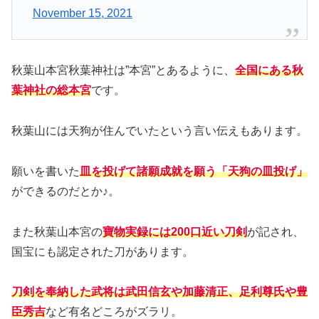
November 15, 2021
秋葉山本宮秋葉神社は”本宮”とあるように、
全国にある秋
葉神社の総本宮
です。
秋葉山には天狗が住んでいたという言い伝えもあります。
願いを書いた
皿を投げて諸願成就を願う「天狗の皿投げ」
ができるのだとか♪。
また秋葉山本宮の
寶物実録には200口近い刀剣
が記され、
国宝にも認定された刀があります。
刀剣を奉納した武将は武田信玄や加藤清正、足利尊氏や豊
臣秀吉
など有名どころがズラリ。