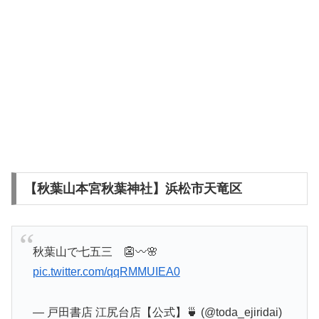
【秋葉山本宮秋葉神社】浜松市天竜区
秋葉山で七五三 👺〰️🌸
pic.twitter.com/qqRMMUIEA0
— 戸田書店 江尻台店【公式】🍵 (@toda_ejiridai)