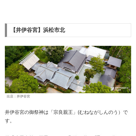
【井伊谷宮】浜松市北
出店：井伊谷宮
井伊谷宮の御祭神は「宗良親王」(むねながしんのう）で
す。