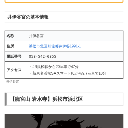
井伊谷宮の基本情報
名称
井伊谷宮
住所
浜松市北区引佐町井伊谷1991-1
電話番号
053-542-0355
・JR浜松駅から20㎞車で47分
アクセス
・新東名浜松SAスマートICから9.7㎞車で18分
井伊谷宮
【龍宮山 岩水寺】浜松市浜北区