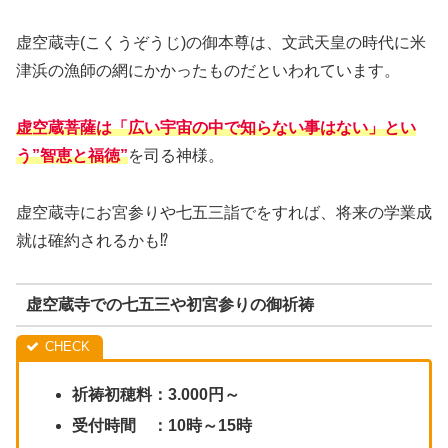
虚空蔵寺(こくうぞうじ)の御本尊は、文武天皇の時代に米
津浜の漁師の網にかかったものだといわれています。
虚空蔵菩薩は「広い宇宙の中で知らない事はない」とい
う”智恵と福徳”
を司る神様。
虚空蔵寺にお宮参りや七五三詣でをすれば、将来の学業成
就は確約されるかも⁉
虚空蔵寺での七五三や初宮参りの御祈祷
祈祷初穂料：3.000円～
受付時間 ：10時～15時