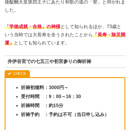
後醍醐天皇第四王子にあたり和歌の道の「聖」と仰がれま
した。
「学徳成就・合格」の神様
として知られるほか、73歳と
いう当時では大長寿を全うされたことから
「長寿・除災開
運」
としても知られています。
井伊谷宮での七五三や初宮参りの御祈祷
祈祷初穂料：3000円～
受付時間 ：9：00～16：30
祈祷時間 ：約15分
祈祷予約 ：予約は不可（当日申し込み）