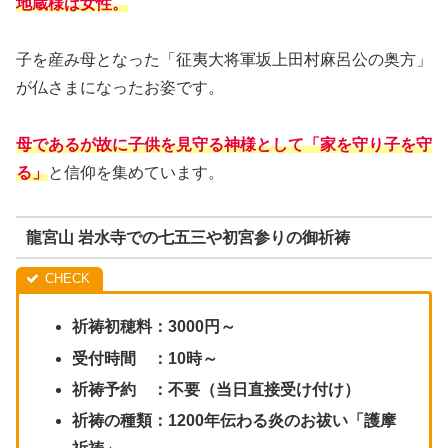
地蔵様は女性。
子を産み母となった「征夷大将軍坂上田村麻呂公の奥方」
が仏さまになったお姿です。
母であるが故に子供を見守る神様として「家を守り子を守
る」
と信仰を集めています。
龍宮山 岩水寺での七五三や初宮参りの御祈祷
祈祷初穂料：3000円～
受付時間 ：10時～
祈祷予約 ：不要（当日直接受け付け）
祈祷の種類：1200年伝わる炎のお祓い「護摩