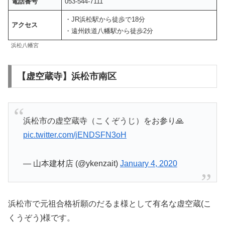
電話番号
053-544-7111
・JR浜松駅から徒歩で18分
アクセス
・遠州鉄道八幡駅から徒歩2分
浜松八幡宮
【虚空蔵寺】浜松市南区
浜松市の虚空蔵寺（こくぞうじ）をお参り🙏
pic.twitter.com/jENDSFN3oH
— 山本建材店 (@ykenzait)
January 4, 2020
浜松市で元祖合格祈願のだるま様として有名な虚空蔵(こ
くうぞう)様です。