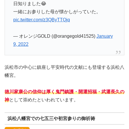
日知りました😂
一緒にお参りした母が懐かしがっていた。
pic.twitter.com/z3QByTTQjq
— オレンジGOLD (@orangegold41525)
January
9, 2022
浜松市の中心に鎮座し平安時代の文献にも登場する浜松八
幡宮。
徳川家康公の信仰は厚く鬼門鎮護・開運招福・武運長久の
神
として崇めたといわれています。
浜松八幡宮での七五三や初宮参りの御祈祷