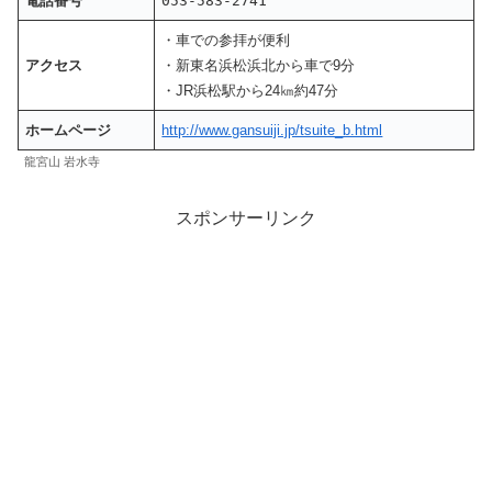
電話番号
053-583-2741
・車での参拝が便利
アクセス
・新東名浜松浜北から車で9分
・JR浜松駅から24㎞約47分
ホームページ
http://www.gansuiji.jp/tsuite_b.html
龍宮山 岩水寺
スポンサーリンク