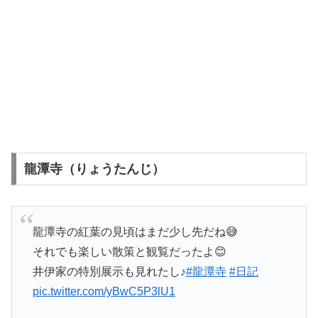
龍潭寺（りょうたんじ）
龍潭寺の紅葉の見頃はまだ少し先だね😅
それでも楽しい散策と観覧だったよ😊
井伊家の特別展示も見れたし♪
#龍潭寺
#日記
pic.twitter.com/yBwC5P3lU1