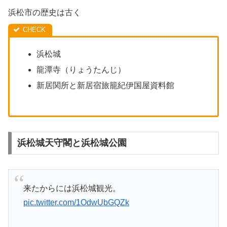
浜松市の歴史は古く
浜松城
龍潭寺（りょうたんじ）
新居関所と新居宿旅籠紀伊国屋資料館
浜松城天守閣と浜松城公園
来たからには浜松城観光。
pic.twitter.com/1OdwUbGQZk