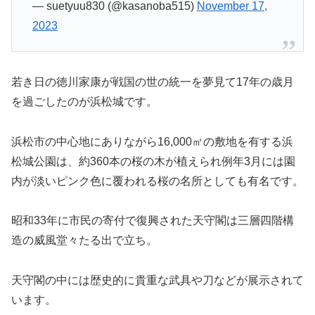
— suetyuu830 (@kasanoba515)
November 17,
2023
若き日の徳川家康が戦国の世の統一を夢見て17年の歳月
を過ごしたのが浜松城です。
浜松市の中心地にありながら16,000㎡の敷地を有する浜
松城公園は、約360本の桜の木が植えられ例年3月には園
内が淡いピンク色に覆われる桜の名所としても有名です。
昭和33年に市民の寄付で復興された天守閣は三層四階構
造の威風堂々たる出で立ち。
天守閣の中には歴史的に貴重な武具や刀などが展示されて
います。