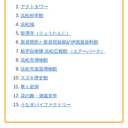
アクトタワー
浜松科学館
浜松城
龍潭寺（りょうたんじ）
新居関所と新居宿旅籠紀伊国屋資料館
航空自衛隊 浜松広報館 （エアーパーク）
浜松市博物館
浜松市楽器博物館
スズキ歴史館
竜ヶ岩洞
花の舞・酒蔵見学
うなぎパイファクトリー