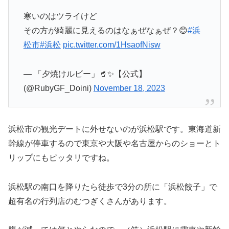
寒いのはツライけど
その方が綺麗に見えるのはなぁぜなぁぜ？😊
#浜
松市
#浜松
pic.twitter.com/1HsaofNisw
— 「夕焼けルビー」🥤✨【公式】
(@RubyGF_Doini)
November 18, 2023
浜松市の観光デートに外せないのが浜松駅です。東海道新
幹線が停車するので東京や大阪や名古屋からのショーとト
リップにもピッタリですね。
浜松駅の南口を降りたら徒歩で3分の所に「浜松餃子」で
超有名の行列店のむつぎくさんがあります。