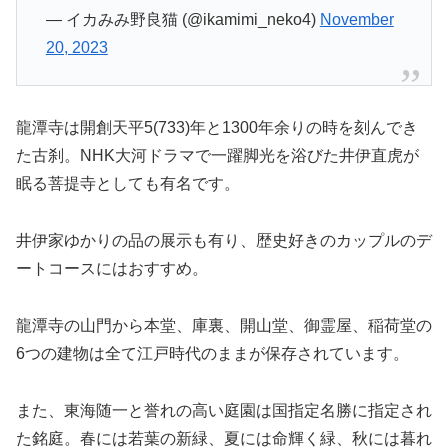
— イカみみ野良猫 (@ikamimi_neko4)
November
20, 2023
龍潭寺は開創天平5(733)年と1300年余りの時を刻んでき
た古刹。NHK大河ドラマで一躍脚光を浴びた井伊直虎が
眠る菩提寺としても有名です。
井伊家ゆかりの品の展示も有り、歴史好きのカップルのデ
ートコースにはおすすめ。
龍潭寺の山門から本堂、庫裏、開山堂、御霊屋、稲荷堂の
6つの建物は全て江戸時代のままが保存されています。
また、東海随一と誉れの高い庭園は国指定名勝に指定され
た銘庭。春には若葉の新緑、夏には命輝く緑、秋には暮れ