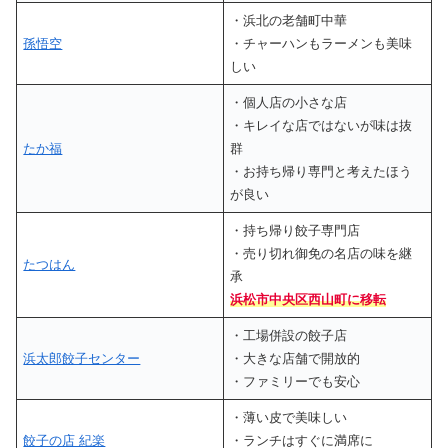
・浜北の老舗町中華
孫悟空
・チャーハンもラーメンも美味
しい
・個人店の小さな店
・キレイな店ではないが味は抜
たか福
群
・お持ち帰り専門と考えたほう
が良い
・持ち帰り餃子専門店
・売り切れ御免の名店の味を継
たつはん
承
浜松市中央区西山町に移転
・工場併設の餃子店
浜太郎餃子センター
・大きな店舗で開放的
・ファミリーでも安心
・薄い皮で美味しい
餃子の店 紀楽
・ランチはすぐに満席に