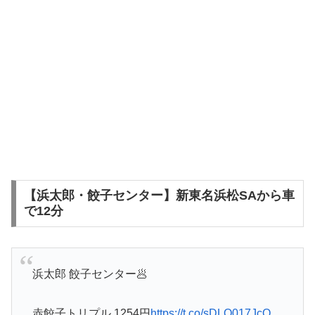
【浜太郎・餃子センター】新東名浜松SAから車
で12分
浜太郎 餃子センター🥟
赤餃子トリプル 1254円
https://t.co/sDLQ017JcO