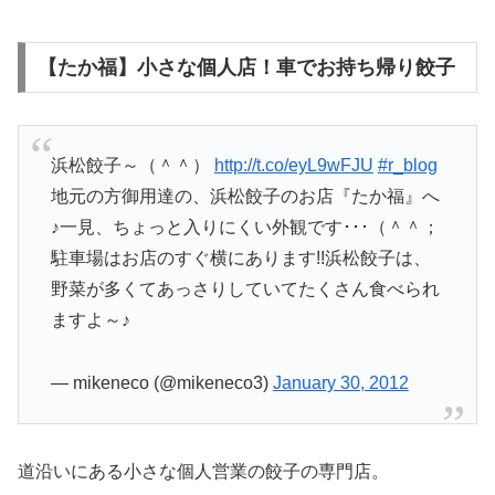
【たか福】小さな個人店！車でお持ち帰り餃子
浜松餃子～（＾＾）
http://t.co/eyL9wFJU
#r_blog
地元の方御用達の、浜松餃子のお店『たか福』へ
♪一見、ちょっと入りにくい外観です･･･（＾＾；
駐車場はお店のすぐ横にあります!!浜松餃子は、
野菜が多くてあっさりしていてたくさん食べられ
ますよ～♪
— mikeneco (@mikeneco3)
January 30, 2012
道沿いにある小さな個人営業の餃子の専門店。