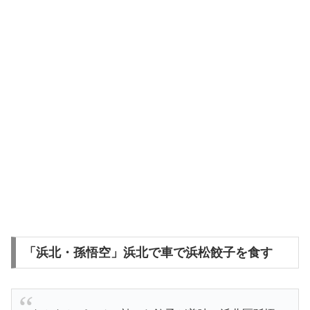
「浜北・孫悟空」浜北で車で浜松餃子を食す