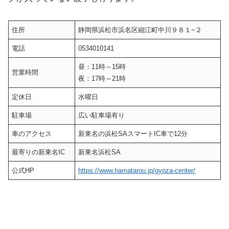
住所
静岡県浜松市浜名区細江町中川９８１−２
電話
0534010141
昼：11時～15時
営業時間
夜：17時～21時
定休日
水曜日
駐車場
広い駐車場有り
車のアクセス
新東名の浜松SAスマートIC車で12分
最寄りの新東名IC
新東名浜松SA
公式HP
https://www.hamatarou.jp/gyoza-center/