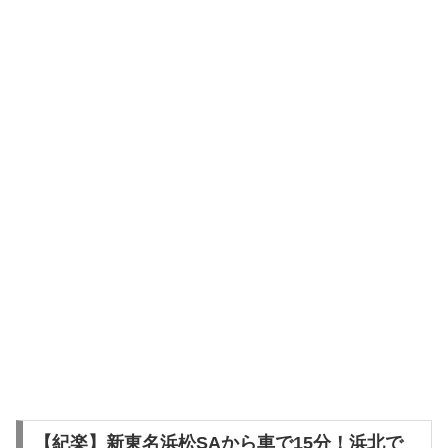
【紀楽】新東名浜松SAから車で15分！浜北で