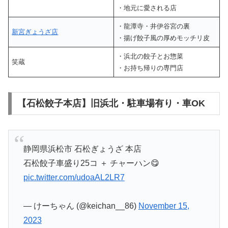
・地元に愛される店
・龍潭寺・井伊谷宮の裏
新宮ぎょうざ店
・揚げ餃子風の厚めモッチリ皮
・浜北の餃子とお惣菜
笑蔵
・お持ち帰りの専門店
【石松餃子本店】旧浜北・駐車場有り・車OK
静岡県浜松市 石松ぎょうざ 本店
石松餃子車盛り25コ ＋ チャーハン😋
pic.twitter.com/udoaAL2LR7
— けーちゃん (@keichan__86)
November 15,
2023