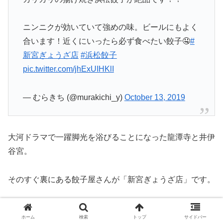
ニンニクが効いていて強めの味。ビールにもよく
合います！近くにいったら必ず食べたい餃子🤤
#
新宮ぎょうざ店
#浜松餃子
pic.twitter.com/jhExUIHKlI
— むらきち (@murakichi_y)
October 13, 2019
大河ドラマで一躍脚光を浴びることになった龍潭寺と井伊
谷宮。
そのすぐ裏にある餃子屋さんが「新宮ぎょうざ店」です。
揚げ餃子っぽいカリッと食感で、噛むほどにモッチリで
ホーム
検索
トップ
サイドバー
す。