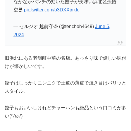
なかなかパンチの効いた餃子が美味い浜北区孫悟
空🍜
pic.twitter.com/o3DXXjnkfc
— セルジオ 越前守🍥 (@tenchoh4649)
June 5,
2024
旧浜北にある老舗町中華の名店。あっさり味で優しい味付
けが懐かしいです。
餃子はしっかりニンニクで王道の薄皮で焼き目はパリッと
スタイル。
餃子もおいいしけれどチャーハンも絶品という口コミが多
い(*ﾉωﾉ)