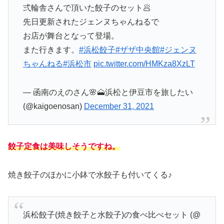
弍輪舎さんで頂いた餃子のセット🥟
先日更新されたジェンヌちゃんねるで
お店が舞台となって登場。
また行きます。
#浜松餃子
#ザザ中央館
#ジェンヌ
ちゃんねる
#浜松市
pic.twitter.com/HMKza8XzLT
— 函南のえのさん🌸🗻浜松と伊豆市を旅したい
(@kaigoenosan)
December 31, 2021
餃子定食は美味しそうですね。
焼き餃子のほかに小鉢で水餃子も付いてくる♪
浜松餃子(焼き餃子と水餃子)の食べ比べセット (@