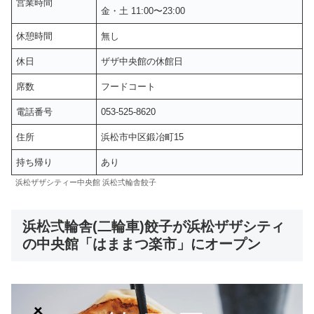
営業時間
金・土 11:00〜23:00
休憩時間
無し
休日
ザザ中央館の休館日
席数
フードコート
電話番号
053-525-8620
住所
浜松市中区鍛冶町15
持ち帰り
あり
浜松ザザシティー中央館 浜松弍輪舎餃子
浜松弍輪舎(二輪車)餃子が浜松ザザシティ
の中央館「はままつ楽市」にオープン