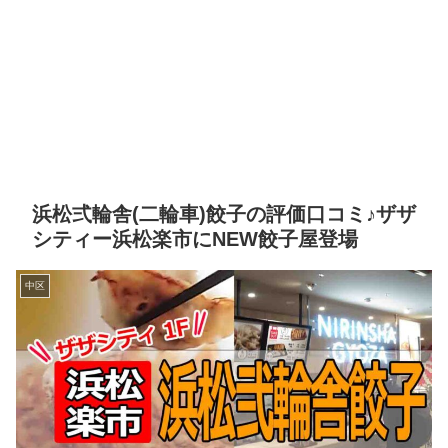
浜松弍輪舎(二輪車)餃子の評価口コミ♪ザザ
シティー浜松楽市にNEW餃子屋登場
中区