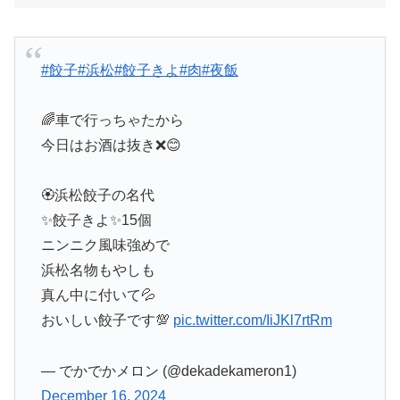
#餃子
#浜松
#餃子きよ
#肉
#夜飯
🌈車で行っちゃたから
今日はお酒は抜き❌😊
🏵️浜松餃子の名代
✨餃子きよ✨15個
ニンニク風味強めで
浜松名物もやしも
真ん中に付いて💦
おいしい餃子です💯
pic.twitter.com/IiJKl7rtRm
— でかでかメロン (@dekadekameron1)
December 16, 2024