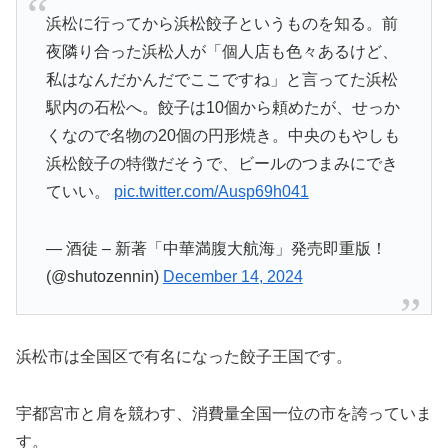
浜松に行ってから浜松餃子というものを知る。前
夜隣り合った浜松人が「個人店も色々あるけど、
私はなんだかんだでここですね」と言ってた浜松
駅内の石松へ。餃子は10個から頼めたが、せっか
くなので名物の20個の円形焼き。中央のもやしも
浜松餃子の特徴だそうで、ビールのつまみにでき
ていい。
pic.twitter.com/Ausp69h041
— 酒徒 – 新著「中華満腹大航海」発売即重版！
(@shutozennin)
December 14, 2024
浜松市は全国区で有名になった餃子王国です。
宇都宮市と肩を競わす、消費量全国一位の市を誇っていま
す。